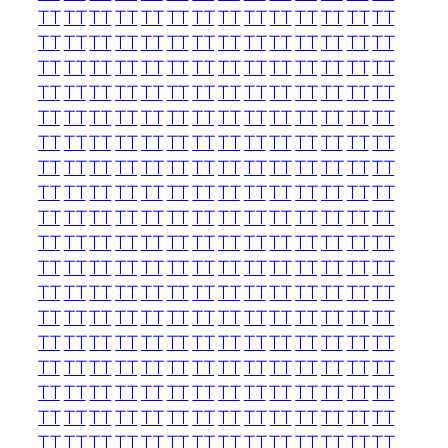
TT
TT
TT
TT
TT
TT
TT
TT
TT
TT
TT
TT
TT
TT
TT
TT
TT
TT
TT
TT
TT
TT
TT
TT
TT
TT
TT
TT
TT
TT
TT
TT
TT
TT
TT
TT
TT
TT
TT
TT
TT
TT
TT
TT
TT
TT
TT
TT
TT
TT
TT
TT
TT
TT
TT
TT
TT
TT
TT
TT
TT
TT
TT
TT
TT
TT
TT
TT
TT
TT
TT
TT
TT
TT
TT
TT
TT
TT
TT
TT
TT
TT
TT
TT
TT
TT
TT
TT
TT
TT
TT
TT
TT
TT
TT
TT
TT
TT
TT
TT
TT
TT
TT
TT
TT
TT
TT
TT
TT
TT
TT
TT
TT
TT
TT
TT
TT
TT
TT
TT
TT
TT
TT
TT
TT
TT
TT
TT
TT
TT
TT
TT
TT
TT
TT
TT
TT
TT
TT
TT
TT
TT
TT
TT
TT
TT
TT
TT
TT
TT
TT
TT
TT
TT
TT
TT
TT
TT
TT
TT
TT
TT
TT
TT
TT
TT
TT
TT
TT
TT
TT
TT
TT
TT
TT
TT
TT
TT
TT
TT
TT
TT
TT
TT
TT
TT
TT
TT
TT
TT
TT
TT
TT
TT
TT
TT
TT
TT
TT
TT
TT
TT
TT
TT
TT
TT
TT
TT
TT
TT
TT
TT
TT
TT
TT
TT
TT
TT
TT
TT
TT
TT
TT
TT
TT
TT
TT
TT
TT
TT
TT
TT
TT
TT
TT
TT
TT
TT
TT
TT
TT
TT
TT
TT
TT
TT
TT
TT
TT
TT
TT
TT