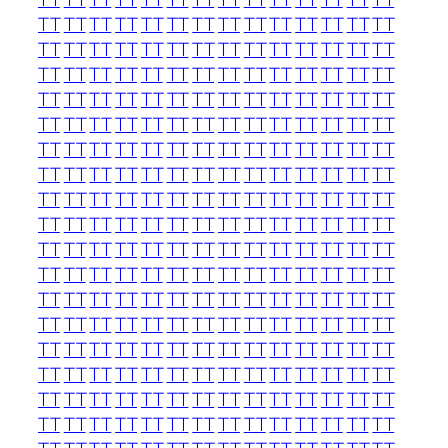
TT
TT
TT
TT
TT
TT
TT
TT
TT
TT
TT
TT
TT
TT
TT
TT
TT
TT
TT
TT
TT
TT
TT
TT
TT
TT
TT
TT
TT
TT
TT
TT
TT
TT
TT
TT
TT
TT
TT
TT
TT
TT
TT
TT
TT
TT
TT
TT
TT
TT
TT
TT
TT
TT
TT
TT
TT
TT
TT
TT
TT
TT
TT
TT
TT
TT
TT
TT
TT
TT
TT
TT
TT
TT
TT
TT
TT
TT
TT
TT
TT
TT
TT
TT
TT
TT
TT
TT
TT
TT
TT
TT
TT
TT
TT
TT
TT
TT
TT
TT
TT
TT
TT
TT
TT
TT
TT
TT
TT
TT
TT
TT
TT
TT
TT
TT
TT
TT
TT
TT
TT
TT
TT
TT
TT
TT
TT
TT
TT
TT
TT
TT
TT
TT
TT
TT
TT
TT
TT
TT
TT
TT
TT
TT
TT
TT
TT
TT
TT
TT
TT
TT
TT
TT
TT
TT
TT
TT
TT
TT
TT
TT
TT
TT
TT
TT
TT
TT
TT
TT
TT
TT
TT
TT
TT
TT
TT
TT
TT
TT
TT
TT
TT
TT
TT
TT
TT
TT
TT
TT
TT
TT
TT
TT
TT
TT
TT
TT
TT
TT
TT
TT
TT
TT
TT
TT
TT
TT
TT
TT
TT
TT
TT
TT
TT
TT
TT
TT
TT
TT
TT
TT
TT
TT
TT
TT
TT
TT
TT
TT
TT
TT
TT
TT
TT
TT
TT
TT