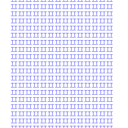
TT
TT
TT
TT
TT
TT
TT
TT
TT
TT
TT
TT
TT
TT
TT
TT
TT
TT
TT
TT
TT
TT
TT
TT
TT
TT
TT
TT
TT
TT
TT
TT
TT
TT
TT
TT
TT
TT
TT
TT
TT
TT
TT
TT
TT
TT
TT
TT
TT
TT
TT
TT
TT
TT
TT
TT
TT
TT
TT
TT
TT
TT
TT
TT
TT
TT
TT
TT
TT
TT
TT
TT
TT
TT
TT
TT
TT
TT
TT
TT
TT
TT
TT
TT
TT
TT
TT
TT
TT
TT
TT
TT
TT
TT
TT
TT
TT
TT
TT
TT
TT
TT
TT
TT
TT
TT
TT
TT
TT
TT
TT
TT
TT
TT
TT
TT
TT
TT
TT
TT
TT
TT
TT
TT
TT
TT
TT
TT
TT
TT
TT
TT
TT
TT
TT
TT
TT
TT
TT
TT
TT
TT
TT
TT
TT
TT
TT
TT
TT
TT
TT
TT
TT
TT
TT
TT
TT
TT
TT
TT
TT
TT
TT
TT
TT
TT
TT
TT
TT
TT
TT
TT
TT
TT
TT
TT
TT
TT
TT
TT
TT
TT
TT
TT
TT
TT
TT
TT
TT
TT
TT
TT
TT
TT
TT
TT
TT
TT
TT
TT
TT
TT
TT
TT
TT
TT
TT
TT
TT
TT
TT
TT
TT
TT
TT
TT
TT
TT
TT
TT
TT
TT
TT
TT
TT
TT
TT
TT
TT
TT
TT
TT
TT
TT
TT
TT
TT
TT
TT
TT
TT
TT
TT
TT
TT
TT
TT
TT
TT
TT
TT
TT