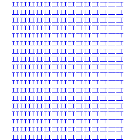
TT
TT
TT
TT
TT
TT
TT
TT
TT
TT
TT
TT
TT
TT
TT
TT
TT
TT
TT
TT
TT
TT
TT
TT
TT
TT
TT
TT
TT
TT
TT
TT
TT
TT
TT
TT
TT
TT
TT
TT
TT
TT
TT
TT
TT
TT
TT
TT
TT
TT
TT
TT
TT
TT
TT
TT
TT
TT
TT
TT
TT
TT
TT
TT
TT
TT
TT
TT
TT
TT
TT
TT
TT
TT
TT
TT
TT
TT
TT
TT
TT
TT
TT
TT
TT
TT
TT
TT
TT
TT
TT
TT
TT
TT
TT
TT
TT
TT
TT
TT
TT
TT
TT
TT
TT
TT
TT
TT
TT
TT
TT
TT
TT
TT
TT
TT
TT
TT
TT
TT
TT
TT
TT
TT
TT
TT
TT
TT
TT
TT
TT
TT
TT
TT
TT
TT
TT
TT
TT
TT
TT
TT
TT
TT
TT
TT
TT
TT
TT
TT
TT
TT
TT
TT
TT
TT
TT
TT
TT
TT
TT
TT
TT
TT
TT
TT
TT
TT
TT
TT
TT
TT
TT
TT
TT
TT
TT
TT
TT
TT
TT
TT
TT
TT
TT
TT
TT
TT
TT
TT
TT
TT
TT
TT
TT
TT
TT
TT
TT
TT
TT
TT
TT
TT
TT
TT
TT
TT
TT
TT
TT
TT
TT
TT
TT
TT
TT
TT
TT
TT
TT
TT
TT
TT
TT
TT
TT
TT
TT
TT
TT
TT
TT
TT
TT
TT
TT
TT
TT
TT
TT
TT
TT
TT
TT
TT
TT
TT
TT
TT
TT
TT