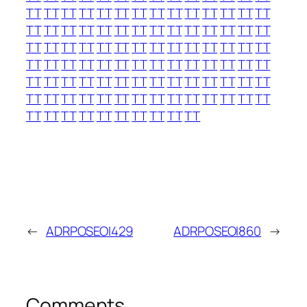
TT
TT
TT
TT
TT
TT
TT
TT
TT
TT
TT
TT
TT
TT
TT
TT
TT
TT
TT
TT
TT
TT
TT
TT
TT
TT
TT
TT
TT
TT
TT
TT
TT
TT
TT
TT
TT
TT
TT
TT
TT
TT
TT
TT
TT
TT
TT
TT
TT
TT
TT
TT
TT
TT
TT
TT
TT
TT
TT
TT
TT
TT
TT
TT
TT
TT
TT
TT
TT
TT
TT
TT
TT
TT
TT
TT
TT
TT
TT
TT
TT
TT
TT
TT
TT
TT
TT
TT
TT
TT
TT
TT
TT
TT
←
ADRPOSEOI429
ADRPOSEOI860
→
Comments