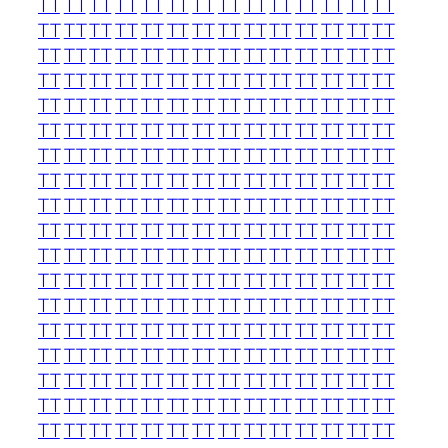
TT
TT
TT
TT
TT
TT
TT
TT
TT
TT
TT
TT
TT
TT
TT
TT
TT
TT
TT
TT
TT
TT
TT
TT
TT
TT
TT
TT
TT
TT
TT
TT
TT
TT
TT
TT
TT
TT
TT
TT
TT
TT
TT
TT
TT
TT
TT
TT
TT
TT
TT
TT
TT
TT
TT
TT
TT
TT
TT
TT
TT
TT
TT
TT
TT
TT
TT
TT
TT
TT
TT
TT
TT
TT
TT
TT
TT
TT
TT
TT
TT
TT
TT
TT
TT
TT
TT
TT
TT
TT
TT
TT
TT
TT
TT
TT
TT
TT
TT
TT
TT
TT
TT
TT
TT
TT
TT
TT
TT
TT
TT
TT
TT
TT
TT
TT
TT
TT
TT
TT
TT
TT
TT
TT
TT
TT
TT
TT
TT
TT
TT
TT
TT
TT
TT
TT
TT
TT
TT
TT
TT
TT
TT
TT
TT
TT
TT
TT
TT
TT
TT
TT
TT
TT
TT
TT
TT
TT
TT
TT
TT
TT
TT
TT
TT
TT
TT
TT
TT
TT
TT
TT
TT
TT
TT
TT
TT
TT
TT
TT
TT
TT
TT
TT
TT
TT
TT
TT
TT
TT
TT
TT
TT
TT
TT
TT
TT
TT
TT
TT
TT
TT
TT
TT
TT
TT
TT
TT
TT
TT
TT
TT
TT
TT
TT
TT
TT
TT
TT
TT
TT
TT
TT
TT
TT
TT
TT
TT
TT
TT
TT
TT
TT
TT
TT
TT
TT
TT
TT
TT
TT
TT
TT
TT
TT
TT
TT
TT
TT
TT
TT
TT