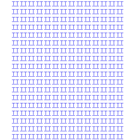
TT
TT
TT
TT
TT
TT
TT
TT
TT
TT
TT
TT
TT
TT
TT
TT
TT
TT
TT
TT
TT
TT
TT
TT
TT
TT
TT
TT
TT
TT
TT
TT
TT
TT
TT
TT
TT
TT
TT
TT
TT
TT
TT
TT
TT
TT
TT
TT
TT
TT
TT
TT
TT
TT
TT
TT
TT
TT
TT
TT
TT
TT
TT
TT
TT
TT
TT
TT
TT
TT
TT
TT
TT
TT
TT
TT
TT
TT
TT
TT
TT
TT
TT
TT
TT
TT
TT
TT
TT
TT
TT
TT
TT
TT
TT
TT
TT
TT
TT
TT
TT
TT
TT
TT
TT
TT
TT
TT
TT
TT
TT
TT
TT
TT
TT
TT
TT
TT
TT
TT
TT
TT
TT
TT
TT
TT
TT
TT
TT
TT
TT
TT
TT
TT
TT
TT
TT
TT
TT
TT
TT
TT
TT
TT
TT
TT
TT
TT
TT
TT
TT
TT
TT
TT
TT
TT
TT
TT
TT
TT
TT
TT
TT
TT
TT
TT
TT
TT
TT
TT
TT
TT
TT
TT
TT
TT
TT
TT
TT
TT
TT
TT
TT
TT
TT
TT
TT
TT
TT
TT
TT
TT
TT
TT
TT
TT
TT
TT
TT
TT
TT
TT
TT
TT
TT
TT
TT
TT
TT
TT
TT
TT
TT
TT
TT
TT
TT
TT
TT
TT
TT
TT
TT
TT
TT
TT
TT
TT
TT
TT
TT
TT
TT
TT
TT
TT
TT
TT
TT
TT
TT
TT
TT
TT
TT
TT
TT
TT
TT
TT
TT
TT