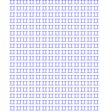
TT
TT
TT
TT
TT
TT
TT
TT
TT
TT
TT
TT
TT
TT
TT
TT
TT
TT
TT
TT
TT
TT
TT
TT
TT
TT
TT
TT
TT
TT
TT
TT
TT
TT
TT
TT
TT
TT
TT
TT
TT
TT
TT
TT
TT
TT
TT
TT
TT
TT
TT
TT
TT
TT
TT
TT
TT
TT
TT
TT
TT
TT
TT
TT
TT
TT
TT
TT
TT
TT
TT
TT
TT
TT
TT
TT
TT
TT
TT
TT
TT
TT
TT
TT
TT
TT
TT
TT
TT
TT
TT
TT
TT
TT
TT
TT
TT
TT
TT
TT
TT
TT
TT
TT
TT
TT
TT
TT
TT
TT
TT
TT
TT
TT
TT
TT
TT
TT
TT
TT
TT
TT
TT
TT
TT
TT
TT
TT
TT
TT
TT
TT
TT
TT
TT
TT
TT
TT
TT
TT
TT
TT
TT
TT
TT
TT
TT
TT
TT
TT
TT
TT
TT
TT
TT
TT
TT
TT
TT
TT
TT
TT
TT
TT
TT
TT
TT
TT
TT
TT
TT
TT
TT
TT
TT
TT
TT
TT
TT
TT
TT
TT
TT
TT
TT
TT
TT
TT
TT
TT
TT
TT
TT
TT
TT
TT
TT
TT
TT
TT
TT
TT
TT
TT
TT
TT
TT
TT
TT
TT
TT
TT
TT
TT
TT
TT
TT
TT
TT
TT
TT
TT
TT
TT
TT
TT
TT
TT
TT
TT
TT
TT
TT
TT
TT
TT
TT
TT
TT
TT
TT
TT
TT
TT
TT
TT
TT
TT
TT
TT
TT
TT