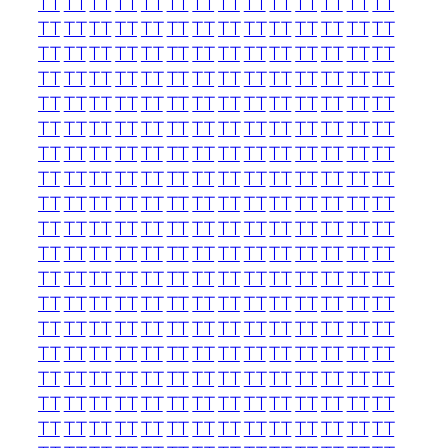
TT
TT
TT
TT
TT
TT
TT
TT
TT
TT
TT
TT
TT
TT
TT
TT
TT
TT
TT
TT
TT
TT
TT
TT
TT
TT
TT
TT
TT
TT
TT
TT
TT
TT
TT
TT
TT
TT
TT
TT
TT
TT
TT
TT
TT
TT
TT
TT
TT
TT
TT
TT
TT
TT
TT
TT
TT
TT
TT
TT
TT
TT
TT
TT
TT
TT
TT
TT
TT
TT
TT
TT
TT
TT
TT
TT
TT
TT
TT
TT
TT
TT
TT
TT
TT
TT
TT
TT
TT
TT
TT
TT
TT
TT
TT
TT
TT
TT
TT
TT
TT
TT
TT
TT
TT
TT
TT
TT
TT
TT
TT
TT
TT
TT
TT
TT
TT
TT
TT
TT
TT
TT
TT
TT
TT
TT
TT
TT
TT
TT
TT
TT
TT
TT
TT
TT
TT
TT
TT
TT
TT
TT
TT
TT
TT
TT
TT
TT
TT
TT
TT
TT
TT
TT
TT
TT
TT
TT
TT
TT
TT
TT
TT
TT
TT
TT
TT
TT
TT
TT
TT
TT
TT
TT
TT
TT
TT
TT
TT
TT
TT
TT
TT
TT
TT
TT
TT
TT
TT
TT
TT
TT
TT
TT
TT
TT
TT
TT
TT
TT
TT
TT
TT
TT
TT
TT
TT
TT
TT
TT
TT
TT
TT
TT
TT
TT
TT
TT
TT
TT
TT
TT
TT
TT
TT
TT
TT
TT
TT
TT
TT
TT
TT
TT
TT
TT
TT
TT
TT
TT
TT
TT
TT
TT
TT
TT
TT
TT
TT
TT
TT
TT