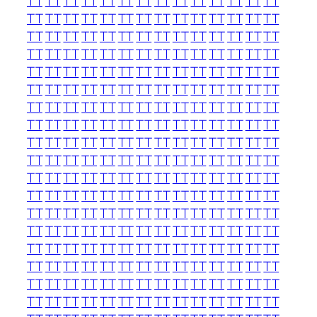
TT
TT
TT
TT
TT
TT
TT
TT
TT
TT
TT
TT
TT
TT
TT
TT
TT
TT
TT
TT
TT
TT
TT
TT
TT
TT
TT
TT
TT
TT
TT
TT
TT
TT
TT
TT
TT
TT
TT
TT
TT
TT
TT
TT
TT
TT
TT
TT
TT
TT
TT
TT
TT
TT
TT
TT
TT
TT
TT
TT
TT
TT
TT
TT
TT
TT
TT
TT
TT
TT
TT
TT
TT
TT
TT
TT
TT
TT
TT
TT
TT
TT
TT
TT
TT
TT
TT
TT
TT
TT
TT
TT
TT
TT
TT
TT
TT
TT
TT
TT
TT
TT
TT
TT
TT
TT
TT
TT
TT
TT
TT
TT
TT
TT
TT
TT
TT
TT
TT
TT
TT
TT
TT
TT
TT
TT
TT
TT
TT
TT
TT
TT
TT
TT
TT
TT
TT
TT
TT
TT
TT
TT
TT
TT
TT
TT
TT
TT
TT
TT
TT
TT
TT
TT
TT
TT
TT
TT
TT
TT
TT
TT
TT
TT
TT
TT
TT
TT
TT
TT
TT
TT
TT
TT
TT
TT
TT
TT
TT
TT
TT
TT
TT
TT
TT
TT
TT
TT
TT
TT
TT
TT
TT
TT
TT
TT
TT
TT
TT
TT
TT
TT
TT
TT
TT
TT
TT
TT
TT
TT
TT
TT
TT
TT
TT
TT
TT
TT
TT
TT
TT
TT
TT
TT
TT
TT
TT
TT
TT
TT
TT
TT
TT
TT
TT
TT
TT
TT
TT
TT
TT
TT
TT
TT
TT
TT
TT
TT
TT
TT
TT
TT