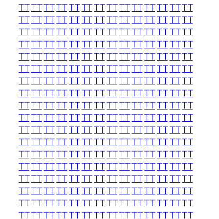
TT
TT
TT
TT
TT
TT
TT
TT
TT
TT
TT
TT
TT
TT
TT
TT
TT
TT
TT
TT
TT
TT
TT
TT
TT
TT
TT
TT
TT
TT
TT
TT
TT
TT
TT
TT
TT
TT
TT
TT
TT
TT
TT
TT
TT
TT
TT
TT
TT
TT
TT
TT
TT
TT
TT
TT
TT
TT
TT
TT
TT
TT
TT
TT
TT
TT
TT
TT
TT
TT
TT
TT
TT
TT
TT
TT
TT
TT
TT
TT
TT
TT
TT
TT
TT
TT
TT
TT
TT
TT
TT
TT
TT
TT
TT
TT
TT
TT
TT
TT
TT
TT
TT
TT
TT
TT
TT
TT
TT
TT
TT
TT
TT
TT
TT
TT
TT
TT
TT
TT
TT
TT
TT
TT
TT
TT
TT
TT
TT
TT
TT
TT
TT
TT
TT
TT
TT
TT
TT
TT
TT
TT
TT
TT
TT
TT
TT
TT
TT
TT
TT
TT
TT
TT
TT
TT
TT
TT
TT
TT
TT
TT
TT
TT
TT
TT
TT
TT
TT
TT
TT
TT
TT
TT
TT
TT
TT
TT
TT
TT
TT
TT
TT
TT
TT
TT
TT
TT
TT
TT
TT
TT
TT
TT
TT
TT
TT
TT
TT
TT
TT
TT
TT
TT
TT
TT
TT
TT
TT
TT
TT
TT
TT
TT
TT
TT
TT
TT
TT
TT
TT
TT
TT
TT
TT
TT
TT
TT
TT
TT
TT
TT
TT
TT
TT
TT
TT
TT
TT
TT
TT
TT
TT
TT
TT
TT
TT
TT
TT
TT
TT
TT