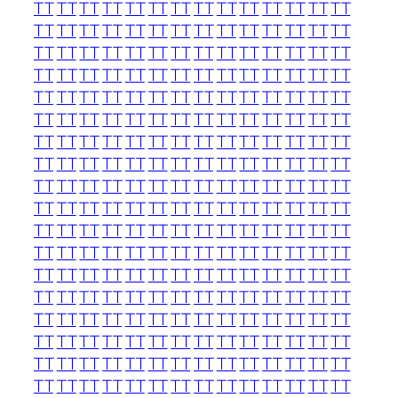
TT
TT
TT
TT
TT
TT
TT
TT
TT
TT
TT
TT
TT
TT
TT
TT
TT
TT
TT
TT
TT
TT
TT
TT
TT
TT
TT
TT
TT
TT
TT
TT
TT
TT
TT
TT
TT
TT
TT
TT
TT
TT
TT
TT
TT
TT
TT
TT
TT
TT
TT
TT
TT
TT
TT
TT
TT
TT
TT
TT
TT
TT
TT
TT
TT
TT
TT
TT
TT
TT
TT
TT
TT
TT
TT
TT
TT
TT
TT
TT
TT
TT
TT
TT
TT
TT
TT
TT
TT
TT
TT
TT
TT
TT
TT
TT
TT
TT
TT
TT
TT
TT
TT
TT
TT
TT
TT
TT
TT
TT
TT
TT
TT
TT
TT
TT
TT
TT
TT
TT
TT
TT
TT
TT
TT
TT
TT
TT
TT
TT
TT
TT
TT
TT
TT
TT
TT
TT
TT
TT
TT
TT
TT
TT
TT
TT
TT
TT
TT
TT
TT
TT
TT
TT
TT
TT
TT
TT
TT
TT
TT
TT
TT
TT
TT
TT
TT
TT
TT
TT
TT
TT
TT
TT
TT
TT
TT
TT
TT
TT
TT
TT
TT
TT
TT
TT
TT
TT
TT
TT
TT
TT
TT
TT
TT
TT
TT
TT
TT
TT
TT
TT
TT
TT
TT
TT
TT
TT
TT
TT
TT
TT
TT
TT
TT
TT
TT
TT
TT
TT
TT
TT
TT
TT
TT
TT
TT
TT
TT
TT
TT
TT
TT
TT
TT
TT
TT
TT
TT
TT
TT
TT
TT
TT
TT
TT
TT
TT
TT
TT
TT
TT