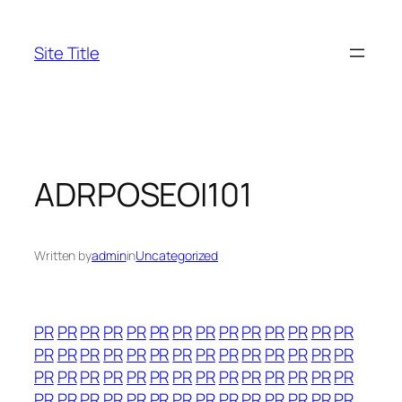
Skip
to
Site Title
content
ADRPOSEOI101
Written by
admin
in
Uncategorized
PR
PR
PR
PR
PR
PR
PR
PR
PR
PR
PR
PR
PR
PR
PR
PR
PR
PR
PR
PR
PR
PR
PR
PR
PR
PR
PR
PR
PR
PR
PR
PR
PR
PR
PR
PR
PR
PR
PR
PR
PR
PR
PR
PR
PR
PR
PR
PR
PR
PR
PR
PR
PR
PR
PR
PR