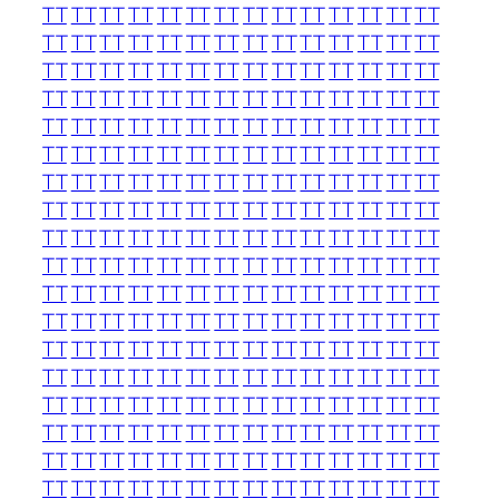
TT
TT
TT
TT
TT
TT
TT
TT
TT
TT
TT
TT
TT
TT
TT
TT
TT
TT
TT
TT
TT
TT
TT
TT
TT
TT
TT
TT
TT
TT
TT
TT
TT
TT
TT
TT
TT
TT
TT
TT
TT
TT
TT
TT
TT
TT
TT
TT
TT
TT
TT
TT
TT
TT
TT
TT
TT
TT
TT
TT
TT
TT
TT
TT
TT
TT
TT
TT
TT
TT
TT
TT
TT
TT
TT
TT
TT
TT
TT
TT
TT
TT
TT
TT
TT
TT
TT
TT
TT
TT
TT
TT
TT
TT
TT
TT
TT
TT
TT
TT
TT
TT
TT
TT
TT
TT
TT
TT
TT
TT
TT
TT
TT
TT
TT
TT
TT
TT
TT
TT
TT
TT
TT
TT
TT
TT
TT
TT
TT
TT
TT
TT
TT
TT
TT
TT
TT
TT
TT
TT
TT
TT
TT
TT
TT
TT
TT
TT
TT
TT
TT
TT
TT
TT
TT
TT
TT
TT
TT
TT
TT
TT
TT
TT
TT
TT
TT
TT
TT
TT
TT
TT
TT
TT
TT
TT
TT
TT
TT
TT
TT
TT
TT
TT
TT
TT
TT
TT
TT
TT
TT
TT
TT
TT
TT
TT
TT
TT
TT
TT
TT
TT
TT
TT
TT
TT
TT
TT
TT
TT
TT
TT
TT
TT
TT
TT
TT
TT
TT
TT
TT
TT
TT
TT
TT
TT
TT
TT
TT
TT
TT
TT
TT
TT
TT
TT
TT
TT
TT
TT
TT
TT
TT
TT
TT
TT
TT
TT
TT
TT
TT
TT