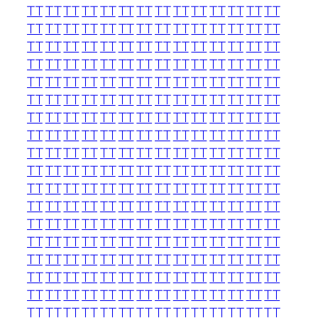
TT
TT
TT
TT
TT
TT
TT
TT
TT
TT
TT
TT
TT
TT
TT
TT
TT
TT
TT
TT
TT
TT
TT
TT
TT
TT
TT
TT
TT
TT
TT
TT
TT
TT
TT
TT
TT
TT
TT
TT
TT
TT
TT
TT
TT
TT
TT
TT
TT
TT
TT
TT
TT
TT
TT
TT
TT
TT
TT
TT
TT
TT
TT
TT
TT
TT
TT
TT
TT
TT
TT
TT
TT
TT
TT
TT
TT
TT
TT
TT
TT
TT
TT
TT
TT
TT
TT
TT
TT
TT
TT
TT
TT
TT
TT
TT
TT
TT
TT
TT
TT
TT
TT
TT
TT
TT
TT
TT
TT
TT
TT
TT
TT
TT
TT
TT
TT
TT
TT
TT
TT
TT
TT
TT
TT
TT
TT
TT
TT
TT
TT
TT
TT
TT
TT
TT
TT
TT
TT
TT
TT
TT
TT
TT
TT
TT
TT
TT
TT
TT
TT
TT
TT
TT
TT
TT
TT
TT
TT
TT
TT
TT
TT
TT
TT
TT
TT
TT
TT
TT
TT
TT
TT
TT
TT
TT
TT
TT
TT
TT
TT
TT
TT
TT
TT
TT
TT
TT
TT
TT
TT
TT
TT
TT
TT
TT
TT
TT
TT
TT
TT
TT
TT
TT
TT
TT
TT
TT
TT
TT
TT
TT
TT
TT
TT
TT
TT
TT
TT
TT
TT
TT
TT
TT
TT
TT
TT
TT
TT
TT
TT
TT
TT
TT
TT
TT
TT
TT
TT
TT
TT
TT
TT
TT
TT
TT
TT
TT
TT
TT
TT
TT