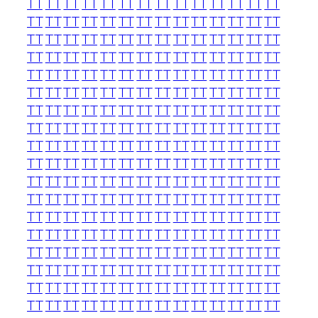
TT
TT
TT
TT
TT
TT
TT
TT
TT
TT
TT
TT
TT
TT
TT
TT
TT
TT
TT
TT
TT
TT
TT
TT
TT
TT
TT
TT
TT
TT
TT
TT
TT
TT
TT
TT
TT
TT
TT
TT
TT
TT
TT
TT
TT
TT
TT
TT
TT
TT
TT
TT
TT
TT
TT
TT
TT
TT
TT
TT
TT
TT
TT
TT
TT
TT
TT
TT
TT
TT
TT
TT
TT
TT
TT
TT
TT
TT
TT
TT
TT
TT
TT
TT
TT
TT
TT
TT
TT
TT
TT
TT
TT
TT
TT
TT
TT
TT
TT
TT
TT
TT
TT
TT
TT
TT
TT
TT
TT
TT
TT
TT
TT
TT
TT
TT
TT
TT
TT
TT
TT
TT
TT
TT
TT
TT
TT
TT
TT
TT
TT
TT
TT
TT
TT
TT
TT
TT
TT
TT
TT
TT
TT
TT
TT
TT
TT
TT
TT
TT
TT
TT
TT
TT
TT
TT
TT
TT
TT
TT
TT
TT
TT
TT
TT
TT
TT
TT
TT
TT
TT
TT
TT
TT
TT
TT
TT
TT
TT
TT
TT
TT
TT
TT
TT
TT
TT
TT
TT
TT
TT
TT
TT
TT
TT
TT
TT
TT
TT
TT
TT
TT
TT
TT
TT
TT
TT
TT
TT
TT
TT
TT
TT
TT
TT
TT
TT
TT
TT
TT
TT
TT
TT
TT
TT
TT
TT
TT
TT
TT
TT
TT
TT
TT
TT
TT
TT
TT
TT
TT
TT
TT
TT
TT
TT
TT
TT
TT
TT
TT
TT
TT