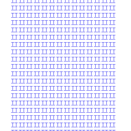
TT
TT
TT
TT
TT
TT
TT
TT
TT
TT
TT
TT
TT
TT
TT
TT
TT
TT
TT
TT
TT
TT
TT
TT
TT
TT
TT
TT
TT
TT
TT
TT
TT
TT
TT
TT
TT
TT
TT
TT
TT
TT
TT
TT
TT
TT
TT
TT
TT
TT
TT
TT
TT
TT
TT
TT
TT
TT
TT
TT
TT
TT
TT
TT
TT
TT
TT
TT
TT
TT
TT
TT
TT
TT
TT
TT
TT
TT
TT
TT
TT
TT
TT
TT
TT
TT
TT
TT
TT
TT
TT
TT
TT
TT
TT
TT
TT
TT
TT
TT
TT
TT
TT
TT
TT
TT
TT
TT
TT
TT
TT
TT
TT
TT
TT
TT
TT
TT
TT
TT
TT
TT
TT
TT
TT
TT
TT
TT
TT
TT
TT
TT
TT
TT
TT
TT
TT
TT
TT
TT
TT
TT
TT
TT
TT
TT
TT
TT
TT
TT
TT
TT
TT
TT
TT
TT
TT
TT
TT
TT
TT
TT
TT
TT
TT
TT
TT
TT
TT
TT
TT
TT
TT
TT
TT
TT
TT
TT
TT
TT
TT
TT
TT
TT
TT
TT
TT
TT
TT
TT
TT
TT
TT
TT
TT
TT
TT
TT
TT
TT
TT
TT
TT
TT
TT
TT
TT
TT
TT
TT
TT
TT
TT
TT
TT
TT
TT
TT
TT
TT
TT
TT
TT
TT
TT
TT
TT
TT
TT
TT
TT
TT
TT
TT
TT
TT
TT
TT
TT
TT
TT
TT
TT
TT
TT
TT
TT
TT
TT
TT
TT
TT