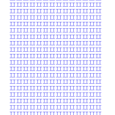
TT
TT
TT
TT
TT
TT
TT
TT
TT
TT
TT
TT
TT
TT
TT
TT
TT
TT
TT
TT
TT
TT
TT
TT
TT
TT
TT
TT
TT
TT
TT
TT
TT
TT
TT
TT
TT
TT
TT
TT
TT
TT
TT
TT
TT
TT
TT
TT
TT
TT
TT
TT
TT
TT
TT
TT
TT
TT
TT
TT
TT
TT
TT
TT
TT
TT
TT
TT
TT
TT
TT
TT
TT
TT
TT
TT
TT
TT
TT
TT
TT
TT
TT
TT
TT
TT
TT
TT
TT
TT
TT
TT
TT
TT
TT
TT
TT
TT
TT
TT
TT
TT
TT
TT
TT
TT
TT
TT
TT
TT
TT
TT
TT
TT
TT
TT
TT
TT
TT
TT
TT
TT
TT
TT
TT
TT
TT
TT
TT
TT
TT
TT
TT
TT
TT
TT
TT
TT
TT
TT
TT
TT
TT
TT
TT
TT
TT
TT
TT
TT
TT
TT
TT
TT
TT
TT
TT
TT
TT
TT
TT
TT
TT
TT
TT
TT
TT
TT
TT
TT
TT
TT
TT
TT
TT
TT
TT
TT
TT
TT
TT
TT
TT
TT
TT
TT
TT
TT
TT
TT
TT
TT
TT
TT
TT
TT
TT
TT
TT
TT
TT
TT
TT
TT
TT
TT
TT
TT
TT
TT
TT
TT
TT
TT
TT
TT
TT
TT
TT
TT
TT
TT
TT
TT
TT
TT
TT
TT
TT
TT
TT
TT
TT
TT
TT
TT
TT
TT
TT
TT
TT
TT
TT
TT
TT
TT
TT
TT
TT
TT
TT
TT