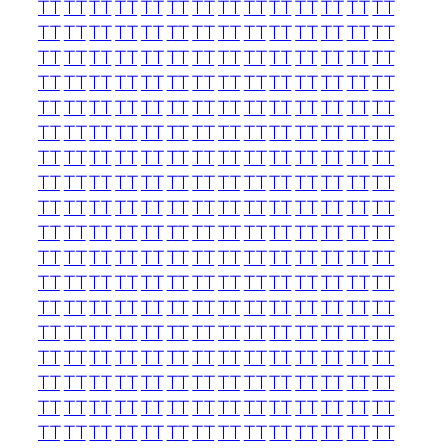
TT
TT
TT
TT
TT
TT
TT
TT
TT
TT
TT
TT
TT
TT
TT
TT
TT
TT
TT
TT
TT
TT
TT
TT
TT
TT
TT
TT
TT
TT
TT
TT
TT
TT
TT
TT
TT
TT
TT
TT
TT
TT
TT
TT
TT
TT
TT
TT
TT
TT
TT
TT
TT
TT
TT
TT
TT
TT
TT
TT
TT
TT
TT
TT
TT
TT
TT
TT
TT
TT
TT
TT
TT
TT
TT
TT
TT
TT
TT
TT
TT
TT
TT
TT
TT
TT
TT
TT
TT
TT
TT
TT
TT
TT
TT
TT
TT
TT
TT
TT
TT
TT
TT
TT
TT
TT
TT
TT
TT
TT
TT
TT
TT
TT
TT
TT
TT
TT
TT
TT
TT
TT
TT
TT
TT
TT
TT
TT
TT
TT
TT
TT
TT
TT
TT
TT
TT
TT
TT
TT
TT
TT
TT
TT
TT
TT
TT
TT
TT
TT
TT
TT
TT
TT
TT
TT
TT
TT
TT
TT
TT
TT
TT
TT
TT
TT
TT
TT
TT
TT
TT
TT
TT
TT
TT
TT
TT
TT
TT
TT
TT
TT
TT
TT
TT
TT
TT
TT
TT
TT
TT
TT
TT
TT
TT
TT
TT
TT
TT
TT
TT
TT
TT
TT
TT
TT
TT
TT
TT
TT
TT
TT
TT
TT
TT
TT
TT
TT
TT
TT
TT
TT
TT
TT
TT
TT
TT
TT
TT
TT
TT
TT
TT
TT
TT
TT
TT
TT
TT
TT
TT
TT
TT
TT
TT
TT
TT
TT
TT
TT
TT
TT