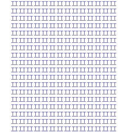
TT
TT
TT
TT
TT
TT
TT
TT
TT
TT
TT
TT
TT
TT
TT
TT
TT
TT
TT
TT
TT
TT
TT
TT
TT
TT
TT
TT
TT
TT
TT
TT
TT
TT
TT
TT
TT
TT
TT
TT
TT
TT
TT
TT
TT
TT
TT
TT
TT
TT
TT
TT
TT
TT
TT
TT
TT
TT
TT
TT
TT
TT
TT
TT
TT
TT
TT
TT
TT
TT
TT
TT
TT
TT
TT
TT
TT
TT
TT
TT
TT
TT
TT
TT
TT
TT
TT
TT
TT
TT
TT
TT
TT
TT
TT
TT
TT
TT
TT
TT
TT
TT
TT
TT
TT
TT
TT
TT
TT
TT
TT
TT
TT
TT
TT
TT
TT
TT
TT
TT
TT
TT
TT
TT
TT
TT
TT
TT
TT
TT
TT
TT
TT
TT
TT
TT
TT
TT
TT
TT
TT
TT
TT
TT
TT
TT
TT
TT
TT
TT
TT
TT
TT
TT
TT
TT
TT
TT
TT
TT
TT
TT
TT
TT
TT
TT
TT
TT
TT
TT
TT
TT
TT
TT
TT
TT
TT
TT
TT
TT
TT
TT
TT
TT
TT
TT
TT
TT
TT
TT
TT
TT
TT
TT
TT
TT
TT
TT
TT
TT
TT
TT
TT
TT
TT
TT
TT
TT
TT
TT
TT
TT
TT
TT
TT
TT
TT
TT
TT
TT
TT
TT
TT
TT
TT
TT
TT
TT
TT
TT
TT
TT
TT
TT
TT
TT
TT
TT
TT
TT
TT
TT
TT
TT
TT
TT
TT
TT
TT
TT
TT
TT