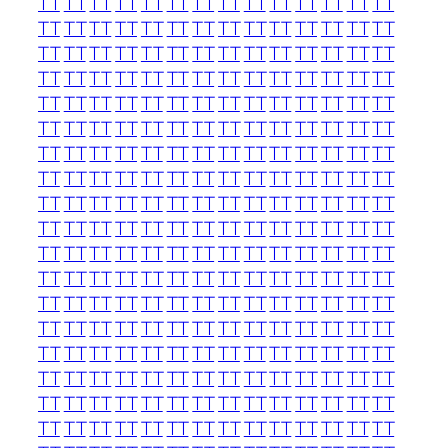
TT
TT
TT
TT
TT
TT
TT
TT
TT
TT
TT
TT
TT
TT
TT
TT
TT
TT
TT
TT
TT
TT
TT
TT
TT
TT
TT
TT
TT
TT
TT
TT
TT
TT
TT
TT
TT
TT
TT
TT
TT
TT
TT
TT
TT
TT
TT
TT
TT
TT
TT
TT
TT
TT
TT
TT
TT
TT
TT
TT
TT
TT
TT
TT
TT
TT
TT
TT
TT
TT
TT
TT
TT
TT
TT
TT
TT
TT
TT
TT
TT
TT
TT
TT
TT
TT
TT
TT
TT
TT
TT
TT
TT
TT
TT
TT
TT
TT
TT
TT
TT
TT
TT
TT
TT
TT
TT
TT
TT
TT
TT
TT
TT
TT
TT
TT
TT
TT
TT
TT
TT
TT
TT
TT
TT
TT
TT
TT
TT
TT
TT
TT
TT
TT
TT
TT
TT
TT
TT
TT
TT
TT
TT
TT
TT
TT
TT
TT
TT
TT
TT
TT
TT
TT
TT
TT
TT
TT
TT
TT
TT
TT
TT
TT
TT
TT
TT
TT
TT
TT
TT
TT
TT
TT
TT
TT
TT
TT
TT
TT
TT
TT
TT
TT
TT
TT
TT
TT
TT
TT
TT
TT
TT
TT
TT
TT
TT
TT
TT
TT
TT
TT
TT
TT
TT
TT
TT
TT
TT
TT
TT
TT
TT
TT
TT
TT
TT
TT
TT
TT
TT
TT
TT
TT
TT
TT
TT
TT
TT
TT
TT
TT
TT
TT
TT
TT
TT
TT
TT
TT
TT
TT
TT
TT
TT
TT
TT
TT
TT
TT
TT
TT