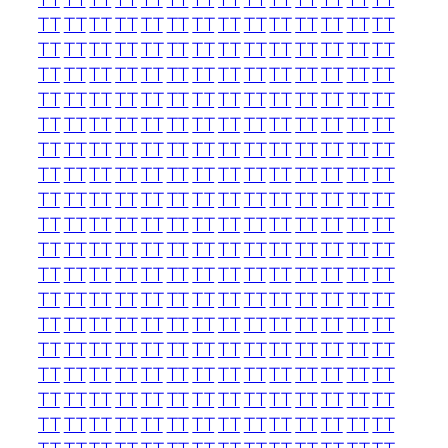
TT
TT
TT
TT
TT
TT
TT
TT
TT
TT
TT
TT
TT
TT
TT
TT
TT
TT
TT
TT
TT
TT
TT
TT
TT
TT
TT
TT
TT
TT
TT
TT
TT
TT
TT
TT
TT
TT
TT
TT
TT
TT
TT
TT
TT
TT
TT
TT
TT
TT
TT
TT
TT
TT
TT
TT
TT
TT
TT
TT
TT
TT
TT
TT
TT
TT
TT
TT
TT
TT
TT
TT
TT
TT
TT
TT
TT
TT
TT
TT
TT
TT
TT
TT
TT
TT
TT
TT
TT
TT
TT
TT
TT
TT
TT
TT
TT
TT
TT
TT
TT
TT
TT
TT
TT
TT
TT
TT
TT
TT
TT
TT
TT
TT
TT
TT
TT
TT
TT
TT
TT
TT
TT
TT
TT
TT
TT
TT
TT
TT
TT
TT
TT
TT
TT
TT
TT
TT
TT
TT
TT
TT
TT
TT
TT
TT
TT
TT
TT
TT
TT
TT
TT
TT
TT
TT
TT
TT
TT
TT
TT
TT
TT
TT
TT
TT
TT
TT
TT
TT
TT
TT
TT
TT
TT
TT
TT
TT
TT
TT
TT
TT
TT
TT
TT
TT
TT
TT
TT
TT
TT
TT
TT
TT
TT
TT
TT
TT
TT
TT
TT
TT
TT
TT
TT
TT
TT
TT
TT
TT
TT
TT
TT
TT
TT
TT
TT
TT
TT
TT
TT
TT
TT
TT
TT
TT
TT
TT
TT
TT
TT
TT
TT
TT
TT
TT
TT
TT