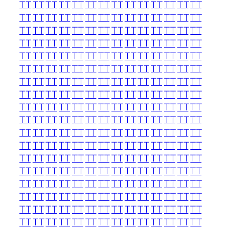
TT
TT
TT
TT
TT
TT
TT
TT
TT
TT
TT
TT
TT
TT
TT
TT
TT
TT
TT
TT
TT
TT
TT
TT
TT
TT
TT
TT
TT
TT
TT
TT
TT
TT
TT
TT
TT
TT
TT
TT
TT
TT
TT
TT
TT
TT
TT
TT
TT
TT
TT
TT
TT
TT
TT
TT
TT
TT
TT
TT
TT
TT
TT
TT
TT
TT
TT
TT
TT
TT
TT
TT
TT
TT
TT
TT
TT
TT
TT
TT
TT
TT
TT
TT
TT
TT
TT
TT
TT
TT
TT
TT
TT
TT
TT
TT
TT
TT
TT
TT
TT
TT
TT
TT
TT
TT
TT
TT
TT
TT
TT
TT
TT
TT
TT
TT
TT
TT
TT
TT
TT
TT
TT
TT
TT
TT
TT
TT
TT
TT
TT
TT
TT
TT
TT
TT
TT
TT
TT
TT
TT
TT
TT
TT
TT
TT
TT
TT
TT
TT
TT
TT
TT
TT
TT
TT
TT
TT
TT
TT
TT
TT
TT
TT
TT
TT
TT
TT
TT
TT
TT
TT
TT
TT
TT
TT
TT
TT
TT
TT
TT
TT
TT
TT
TT
TT
TT
TT
TT
TT
TT
TT
TT
TT
TT
TT
TT
TT
TT
TT
TT
TT
TT
TT
TT
TT
TT
TT
TT
TT
TT
TT
TT
TT
TT
TT
TT
TT
TT
TT
TT
TT
TT
TT
TT
TT
TT
TT
TT
TT
TT
TT
TT
TT
TT
TT
TT
TT
TT
TT
TT
TT
TT
TT
TT
TT
TT
TT
TT
TT
TT
TT