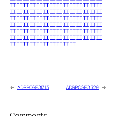
TT
TT
TT
TT
TT
TT
TT
TT
TT
TT
TT
TT
TT
TT
TT
TT
TT
TT
TT
TT
TT
TT
TT
TT
TT
TT
TT
TT
TT
TT
TT
TT
TT
TT
TT
TT
TT
TT
TT
TT
TT
TT
TT
TT
TT
TT
TT
TT
TT
TT
TT
TT
TT
TT
TT
TT
TT
TT
TT
TT
TT
TT
TT
TT
TT
TT
TT
TT
TT
TT
TT
TT
TT
TT
TT
TT
TT
TT
TT
TT
TT
TT
TT
TT
TT
TT
TT
TT
TT
TT
TT
TT
TT
TT
←
ADRPOSEOI313
ADRPOSEOI329
→
Comments