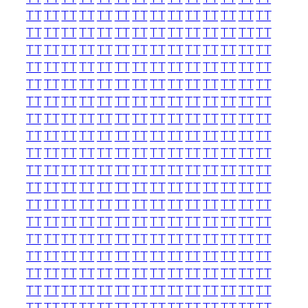
TT
TT
TT
TT
TT
TT
TT
TT
TT
TT
TT
TT
TT
TT
TT
TT
TT
TT
TT
TT
TT
TT
TT
TT
TT
TT
TT
TT
TT
TT
TT
TT
TT
TT
TT
TT
TT
TT
TT
TT
TT
TT
TT
TT
TT
TT
TT
TT
TT
TT
TT
TT
TT
TT
TT
TT
TT
TT
TT
TT
TT
TT
TT
TT
TT
TT
TT
TT
TT
TT
TT
TT
TT
TT
TT
TT
TT
TT
TT
TT
TT
TT
TT
TT
TT
TT
TT
TT
TT
TT
TT
TT
TT
TT
TT
TT
TT
TT
TT
TT
TT
TT
TT
TT
TT
TT
TT
TT
TT
TT
TT
TT
TT
TT
TT
TT
TT
TT
TT
TT
TT
TT
TT
TT
TT
TT
TT
TT
TT
TT
TT
TT
TT
TT
TT
TT
TT
TT
TT
TT
TT
TT
TT
TT
TT
TT
TT
TT
TT
TT
TT
TT
TT
TT
TT
TT
TT
TT
TT
TT
TT
TT
TT
TT
TT
TT
TT
TT
TT
TT
TT
TT
TT
TT
TT
TT
TT
TT
TT
TT
TT
TT
TT
TT
TT
TT
TT
TT
TT
TT
TT
TT
TT
TT
TT
TT
TT
TT
TT
TT
TT
TT
TT
TT
TT
TT
TT
TT
TT
TT
TT
TT
TT
TT
TT
TT
TT
TT
TT
TT
TT
TT
TT
TT
TT
TT
TT
TT
TT
TT
TT
TT
TT
TT
TT
TT
TT
TT
TT
TT
TT
TT
TT
TT
TT
TT
TT
TT
TT
TT
TT
TT