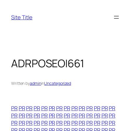
Skip
to
Site Title
content
ADRPOSEOI661
Written by
admin
in
Uncategorized
PR
PR
PR
PR
PR
PR
PR
PR
PR
PR
PR
PR
PR
PR
PR
PR
PR
PR
PR
PR
PR
PR
PR
PR
PR
PR
PR
PR
PR
PR
PR
PR
PR
PR
PR
PR
PR
PR
PR
PR
PR
PR
PR
PR
PR
PR
PR
PR
PR
PR
PR
PR
PR
PR
PR
PR