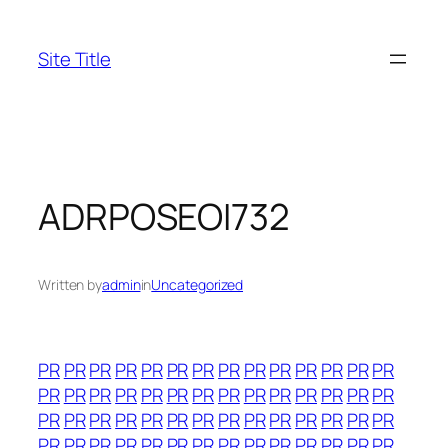
Skip
to
Site Title
content
ADRPOSEOI732
Written by
admin
in
Uncategorized
PR
PR
PR
PR
PR
PR
PR
PR
PR
PR
PR
PR
PR
PR
PR
PR
PR
PR
PR
PR
PR
PR
PR
PR
PR
PR
PR
PR
PR
PR
PR
PR
PR
PR
PR
PR
PR
PR
PR
PR
PR
PR
PR
PR
PR
PR
PR
PR
PR
PR
PR
PR
PR
PR
PR
PR