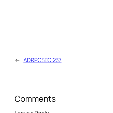
←
ADRPOSEOI237
Comments
Leave a Reply