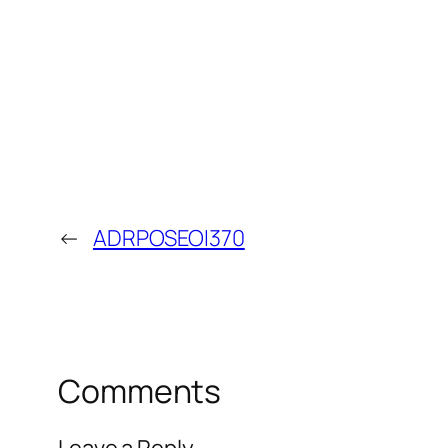
←
ADRPOSEOI370
Comments
Leave a Reply