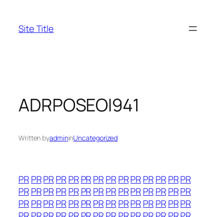
Skip
to
Site Title
content
ADRPOSEOI941
Written by
admin
in
Uncategorized
PR
PR
PR
PR
PR
PR
PR
PR
PR
PR
PR
PR
PR
PR
PR
PR
PR
PR
PR
PR
PR
PR
PR
PR
PR
PR
PR
PR
PR
PR
PR
PR
PR
PR
PR
PR
PR
PR
PR
PR
PR
PR
PR
PR
PR
PR
PR
PR
PR
PR
PR
PR
PR
PR
PR
PR